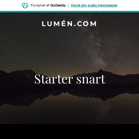
Forsynet af
GoDaddy
|
Opret din gratis hjemmeside
LUMÉN.COM
Starter snart